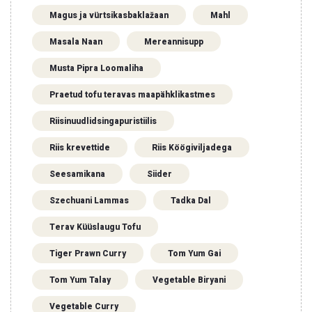
Magus ja vürtsikasbaklažaan
Mahl
Masala Naan
Mereannisupp
Musta Pipra Loomaliha
Praetud tofu teravas maapähklikastmes
Riisinuudlidsingapuristiilis
Riis krevettide
Riis Köögiviljadega
Seesamikana
Siider
Szechuani Lammas
Tadka Dal
Terav Küüslaugu Tofu
Tiger Prawn Curry
Tom Yum Gai
Tom Yum Talay
Vegetable Biryani
Vegetable Curry