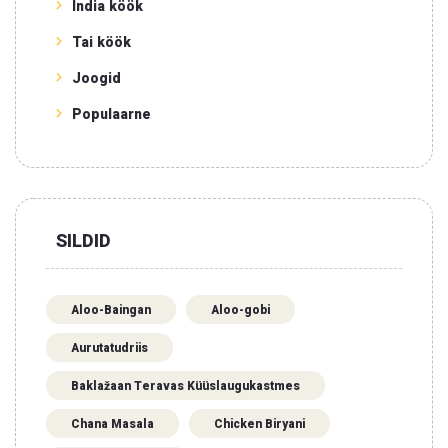
India köök
Tai köök
Joogid
Populaarne
SILDID
Aloo-Baingan
Aloo-gobi
Aurutatudriis
Baklažaan Teravas Küüslaugukastmes
Chana Masala
Chicken Biryani