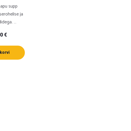
hapu supp
erohelise ja
idega. …
10
€
korvi