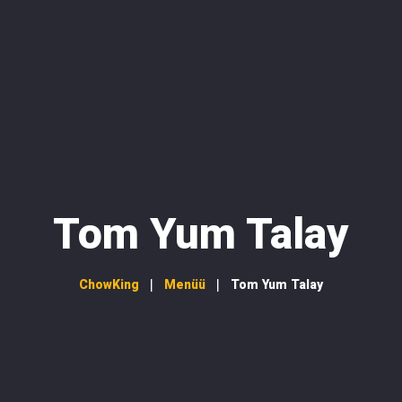
Menüü
Uudised
Restoranist
Kontakt
Tom Yum Talay
ChowKing
Menüü
Tom Yum Talay