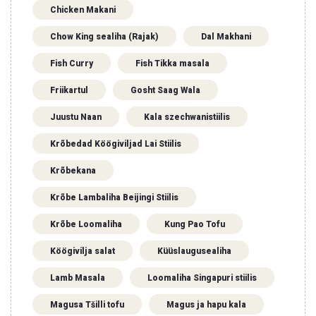
Chicken Makani
Chow King sealiha (Rajak)
Dal Makhani
Fish Curry
Fish Tikka masala
Friikartul
Gosht Saag Wala
Juustu Naan
Kala szechwanistiilis
Krõbedad Köögiviljad Lai Stiilis
Krõbekana
Krõbe Lambaliha Beijingi Stiilis
Krõbe Loomaliha
Kung Pao Tofu
Köögivilja salat
Küüslaugusealiha
Lamb Masala
Loomaliha Singapuri stiilis
Magusa Tšilli tofu
Magus ja hapu kala