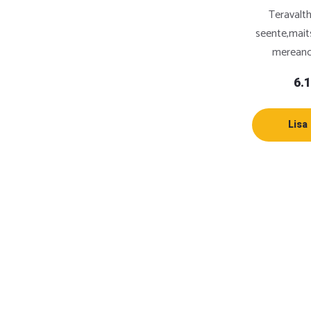
Teravalt
seente,maits
mereand
6.
Lisa 